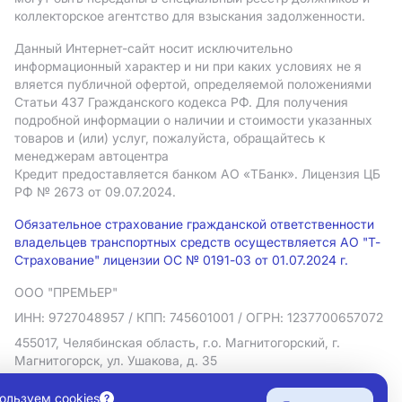
коллекторское агентство для взыскания задолженности.
Данный Интернет-сайт носит исключительно
информационный характер и ни при каких условиях не я
вляется публичной офертой, определяемой положениями
Статьи 437 Гражданского кодекса РФ. Для получения
подробной информации о наличии и стоимости указанных
товаров и (или) услуг, пожалуйста, обращайтесь к
менеджерам автоцентра
Кредит предоставляется банком АO «ТБанк».
Лицензия ЦБ
РФ № 2673 от 09.07.2024.
Обязательное страхование гражданской ответственности
владельцев транспортных средств осуществляется АО "Т-
Страхование" лицензии ОС № 0191-03 от 01.07.2024 г.
ООО "ПРЕМЬЕР"
ИНН: 9727048957
/ КПП: 745601001
/ ОГРН: 1237700657072
455017, Челябинская область, г.о. Магнитогорский, г.
Магнитогорск, ул. Ушакова, д. 35
Политика в отношении обработки персональных данных
ользуем cookies