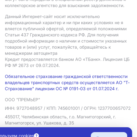
коллекторское агентство для взыскания задолженности.
Данный Интернет-сайт носит исключительно
информационный характер и ни при каких условиях не я
вляется публичной офертой, определяемой положениями
Статьи 437 Гражданского кодекса РФ. Для получения
подробной информации о наличии и стоимости указанных
товаров и (или) услуг, пожалуйста, обращайтесь к
менеджерам автоцентра
Кредит предоставляется банком АO «ТБанк».
Лицензия ЦБ
РФ № 2673 от 09.07.2024.
Обязательное страхование гражданской ответственности
владельцев транспортных средств осуществляется АО "Т-
Страхование" лицензии ОС № 0191-03 от 01.07.2024 г.
ООО "ПРЕМЬЕР"
ИНН: 9727048957
/ КПП: 745601001
/ ОГРН: 1237700657072
455017, Челябинская область, г.о. Магнитогорский, г.
Магнитогорск, ул. Ушакова, д. 35
Политика в отношении обработки персональных данных
ользуем cookies