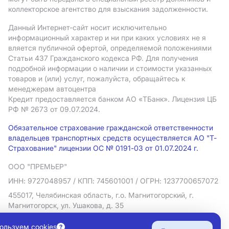
коллекторское агентство для взыскания задолженности.
Данный Интернет-сайт носит исключительно
информационный характер и ни при каких условиях не я
вляется публичной офертой, определяемой положениями
Статьи 437 Гражданского кодекса РФ. Для получения
подробной информации о наличии и стоимости указанных
товаров и (или) услуг, пожалуйста, обращайтесь к
менеджерам автоцентра
Кредит предоставляется банком АO «ТБанк».
Лицензия ЦБ
РФ № 2673 от 09.07.2024.
Обязательное страхование гражданской ответственности
владельцев транспортных средств осуществляется АО "Т-
Страхование" лицензии ОС № 0191-03 от 01.07.2024 г.
ООО "ПРЕМЬЕР"
ИНН: 9727048957
/ КПП: 745601001
/ ОГРН: 1237700657072
455017, Челябинская область, г.о. Магнитогорский, г.
Магнитогорск, ул. Ушакова, д. 35
Политика в отношении обработки персональных данных
ользуем cookies