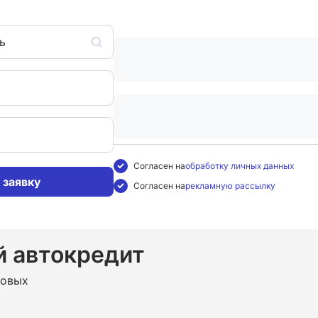
ь
Согласен на
обработку личных данных
 заявку
Согласен на
рекламную рассылку
 автокредит
довых