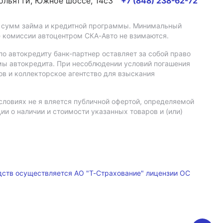
Тольятти, Южное шоссе, 14с3
+7 (848) 238-62-72
а, сумм займа и кредитной программы. Минимальный
е комиссии автоцентром СКА-Авто не взимаются.
о автокредиту банк-партнер оставляет за собой право
мы автокредита. При несоблюдении условий погашения
в и коллекторское агентство для взыскания
словиях не я вляется публичной офертой, определяемой
и о наличии и стоимости указанных товаров и (или)
дств осуществляется АО "Т-Страхование" лицензии ОС