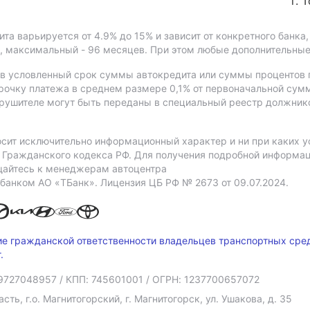
г. 
ита варьируется от 4.9%
до 15%
и зависит от конкретного банк
я, максимальный - 96 месяцев. При этом любые дополнительны
в условленный срок суммы автокредита или суммы процентов п
рочку платежа в среднем размере 0,1% от первоначальной сум
рушителе могут быть переданы в специальный реестр должнико
сит исключительно информационный характер и ни при каких у
Гражданского кодекса РФ. Для получения подробной информаци
ащайтесь к менеджерам автоцентра
 банком АO «ТБанк».
Лицензия ЦБ РФ № 2673 от 09.07.2024.
ие гражданской ответственности владельцев транспортных сре
.
9727048957
/ КПП: 745601001
/ ОГРН: 1237700657072
ть, г.о. Магнитогорский, г. Магнитогорск, ул. Ушакова, д. 35