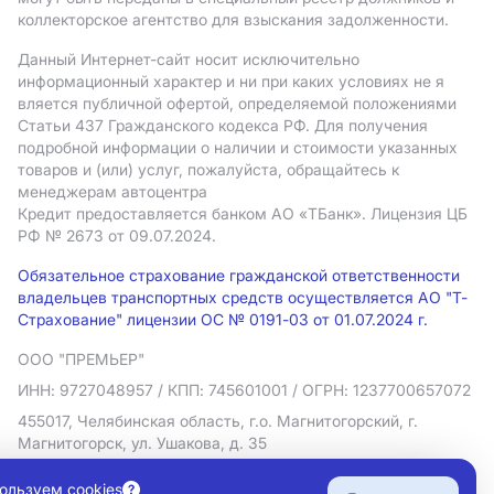
коллекторское агентство для взыскания задолженности.
Данный Интернет-сайт носит исключительно
информационный характер и ни при каких условиях не я
вляется публичной офертой, определяемой положениями
Статьи 437 Гражданского кодекса РФ. Для получения
подробной информации о наличии и стоимости указанных
товаров и (или) услуг, пожалуйста, обращайтесь к
менеджерам автоцентра
Кредит предоставляется банком АO «ТБанк».
Лицензия ЦБ
РФ № 2673 от 09.07.2024.
Обязательное страхование гражданской ответственности
владельцев транспортных средств осуществляется АО "Т-
Страхование" лицензии ОС № 0191-03 от 01.07.2024 г.
ООО "ПРЕМЬЕР"
ИНН: 9727048957
/ КПП: 745601001
/ ОГРН: 1237700657072
455017, Челябинская область, г.о. Магнитогорский, г.
Магнитогорск, ул. Ушакова, д. 35
Политика в отношении обработки персональных данных
ользуем cookies