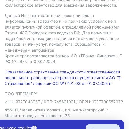
коллекторское агентство для взыскания задолженности.
Данный Интернет-сайт носит исключительно
информационный характер и ни при каких условиях не я
вляется публичной офертой, определяемой положениями
Статьи 437 Гражданского кодекса РФ. Для получения
подробной информации о наличии и стоимости указанных
товаров и (или) услуг, пожалуйста, обращайтесь к
менеджерам автоцентра
Кредит предоставляется банком АO «ТБанк».
Лицензия ЦБ
РФ № 2673 от 09.07.2024.
Обязательное страхование гражданской ответственности
владельцев транспортных средств осуществляется АО "Т-
Страхование" лицензии ОС № 0191-03 от 01.07.2024 г.
ООО "ПРЕМЬЕР"
ИНН: 9727048957
/ КПП: 745601001
/ ОГРН: 1237700657072
455017, Челябинская область, г.о. Магнитогорский, г.
Магнитогорск, ул. Ушакова, д. 35
Политика в отношении обработки персональных данных
ользуем cookies