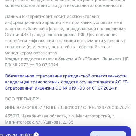
коллекторское агентство для взыскания задолженности.
Данный Интернет-сайт носит исключительно
информационный характер и ни при каких условиях не я
вляется публичной офертой, определяемой положениями
Статьи 437 Гражданского кодекса РФ. Для получения
подробной информации о наличии и стоимости указанных
товаров и (или) услуг, пожалуйста, обращайтесь к
менеджерам автоцентра
Кредит предоставляется банком АO «ТБанк».
Лицензия ЦБ
РФ № 2673 от 09.07.2024.
Обязательное страхование гражданской ответственности
владельцев транспортных средств осуществляется АО "Т-
Страхование" лицензии ОС № 0191-03 от 01.07.2024 г.
ООО "ПРЕМЬЕР"
ИНН: 9727048957
/ КПП: 745601001
/ ОГРН: 1237700657072
455017, Челябинская область, г.о. Магнитогорский, г.
Магнитогорск, ул. Ушакова, д. 35
Политика в отношении обработки персональных данных
ользуем cookies