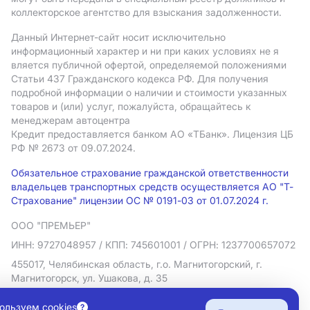
коллекторское агентство для взыскания задолженности.
Данный Интернет-сайт носит исключительно
информационный характер и ни при каких условиях не я
вляется публичной офертой, определяемой положениями
Статьи 437 Гражданского кодекса РФ. Для получения
подробной информации о наличии и стоимости указанных
товаров и (или) услуг, пожалуйста, обращайтесь к
менеджерам автоцентра
Кредит предоставляется банком АO «ТБанк».
Лицензия ЦБ
РФ № 2673 от 09.07.2024.
Обязательное страхование гражданской ответственности
владельцев транспортных средств осуществляется АО "Т-
Страхование" лицензии ОС № 0191-03 от 01.07.2024 г.
ООО "ПРЕМЬЕР"
ИНН: 9727048957
/ КПП: 745601001
/ ОГРН: 1237700657072
455017, Челябинская область, г.о. Магнитогорский, г.
Магнитогорск, ул. Ушакова, д. 35
Политика в отношении обработки персональных данных
ользуем cookies