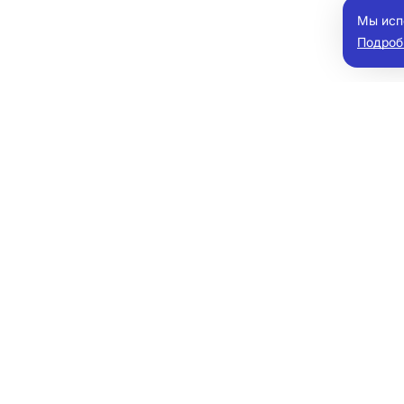
Мы исп
Подроб
мобили