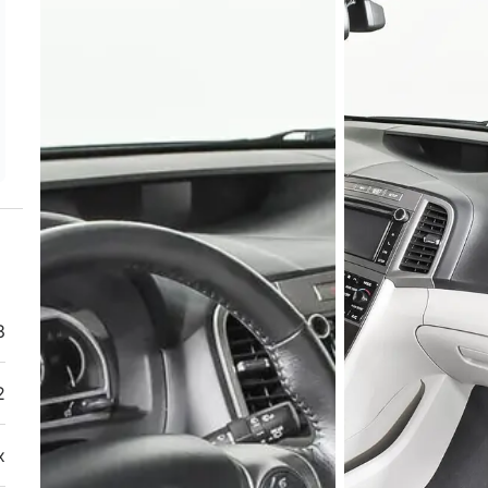
3
2
х