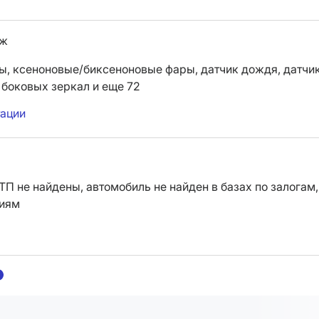
иж
ы,
ксеноновые/биксеноновые фары,
датчик дождя,
датчи
 боковых зеркал
и еще 72
тации
ТП не найдены, автомобиль не найден в базах по залогам,
ниям