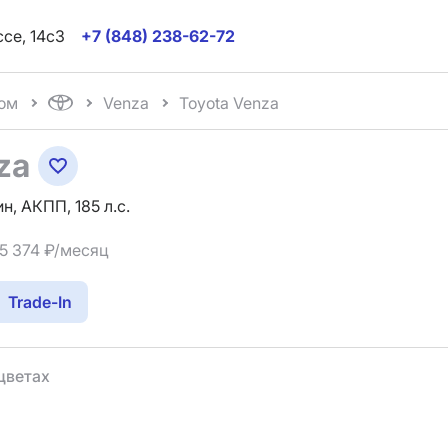
ссе, 14с3
+7 (848) 238-62-72
ом
Venza
Toyota Venza
za
н, АКПП, 185 л.с.
15 374 ₽/месяц
Trade-In
цветах