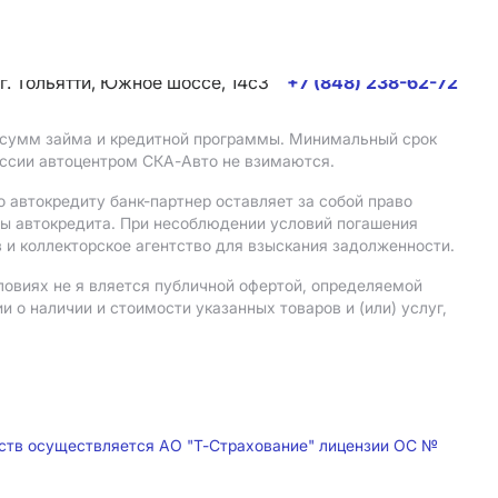
г. Тольятти, Южное шоссе, 14с3
+7 (848) 238-62-72
, сумм займа и кредитной программы. Минимальный срок
иссии автоцентром СКА-Авто не взимаются.
 автокредиту банк-партнер оставляет за собой право
мы автокредита. При несоблюдении условий погашения
 и коллекторское агентство для взыскания задолженности.
ловиях не я вляется публичной офертой, определяемой
о наличии и стоимости указанных товаров и (или) услуг,
дств осуществляется АО "Т-Страхование" лицензии ОС №