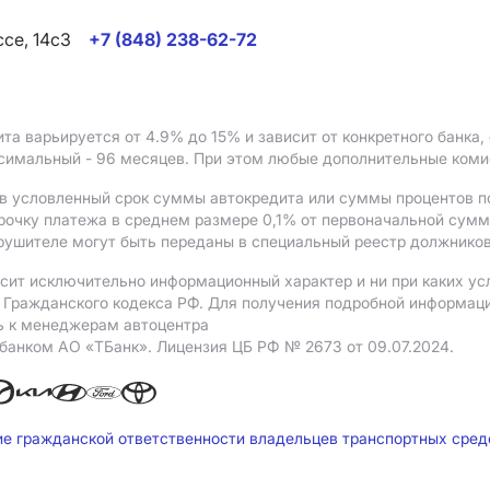
ссе, 14с3
+7 (848) 238-62-72
ита варьируется от 4.9%
до 15%
и зависит от конкретного банка
ксимальный - 96 месяцев. При этом любые дополнительные ком
в условленный срок суммы автокредита или суммы процентов по
рочку платежа в среднем размере 0,1% от первоначальной сум
рушителе могут быть переданы в специальный реестр должников
сит исключительно информационный характер и ни при каких ус
Гражданского кодекса РФ. Для получения подробной информации 
ь к менеджерам автоцентра
 банком АO «ТБанк».
Лицензия ЦБ РФ № 2673 от 09.07.2024.
ие гражданской ответственности владельцев транспортных сре