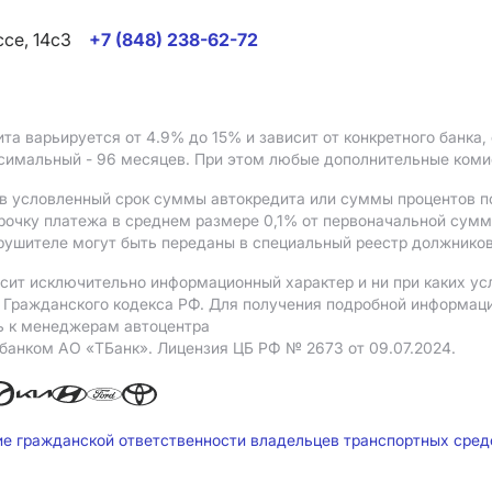
ссе, 14с3
+7 (848) 238-62-72
ита варьируется от 4.9%
до 15%
и зависит от конкретного банка
ксимальный - 96 месяцев. При этом любые дополнительные ком
в условленный срок суммы автокредита или суммы процентов по
рочку платежа в среднем размере 0,1% от первоначальной сум
рушителе могут быть переданы в специальный реестр должников
сит исключительно информационный характер и ни при каких ус
Гражданского кодекса РФ. Для получения подробной информации 
ь к менеджерам автоцентра
 банком АO «ТБанк».
Лицензия ЦБ РФ № 2673 от 09.07.2024.
ие гражданской ответственности владельцев транспортных сре