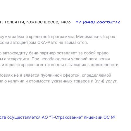
г. Тольятти, Южное шоссе, 14с3
+7 (848) 238-62-72
, сумм займа и кредитной программы. Минимальный срок
иссии автоцентром СКА-Авто не взимаются.
 автокредиту банк-партнер оставляет за собой право
мы автокредита. При несоблюдении условий погашения
 и коллекторское агентство для взыскания задолженности.
ловиях не я вляется публичной офертой, определяемой
о наличии и стоимости указанных товаров и (или) услуг,
дств осуществляется АО "Т-Страхование" лицензии ОС №