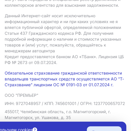
коллекторское агентство для взыскания задолженности.
Данный Интернет-сайт носит исключительно
информационный характер и ни при каких условиях не я
вляется публичной офертой, определяемой положениями
Статьи 437 Гражданского кодекса РФ. Для получения
подробной информации о наличии и стоимости указанных
товаров и (или) услуг, пожалуйста, обращайтесь к
менеджерам автоцентра
Кредит предоставляется банком АO «ТБанк».
Лицензия ЦБ
РФ № 2673 от 09.07.2024.
Обязательное страхование гражданской ответственности
владельцев транспортных средств осуществляется АО "Т-
Страхование" лицензии ОС № 0191-03 от 01.07.2024 г.
ООО "ПРЕМЬЕР"
ИНН: 9727048957
/ КПП: 745601001
/ ОГРН: 1237700657072
455017, Челябинская область, г.о. Магнитогорский, г.
Магнитогорск, ул. Ушакова, д. 35
Политика в отношении обработки персональных данных
ользуем cookies