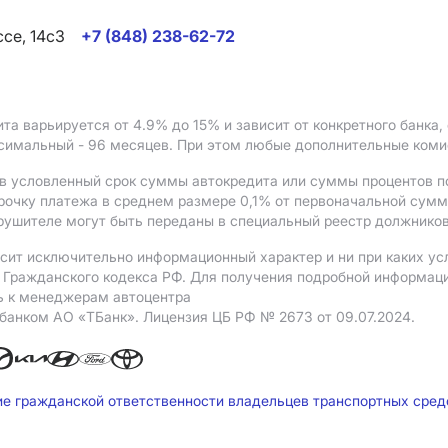
ссе, 14с3
+7 (848) 238-62-72
ита варьируется от 4.9%
до 15%
и зависит от конкретного банка
ксимальный - 96 месяцев. При этом любые дополнительные ком
в условленный срок суммы автокредита или суммы процентов по
рочку платежа в среднем размере 0,1% от первоначальной сум
рушителе могут быть переданы в специальный реестр должников
сит исключительно информационный характер и ни при каких ус
Гражданского кодекса РФ. Для получения подробной информации 
ь к менеджерам автоцентра
 банком АO «ТБанк».
Лицензия ЦБ РФ № 2673 от 09.07.2024.
ие гражданской ответственности владельцев транспортных сре