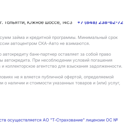
г. Тольятти, Южное шоссе, 14с3
+7 (848) 238-62-72
, сумм займа и кредитной программы. Минимальный срок
иссии автоцентром СКА-Авто не взимаются.
 автокредиту банк-партнер оставляет за собой право
мы автокредита. При несоблюдении условий погашения
 и коллекторское агентство для взыскания задолженности.
ловиях не я вляется публичной офертой, определяемой
о наличии и стоимости указанных товаров и (или) услуг,
дств осуществляется АО "Т-Страхование" лицензии ОС №