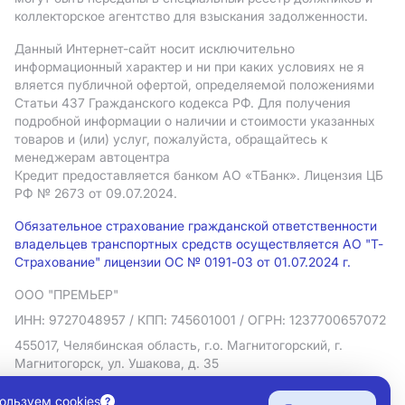
коллекторское агентство для взыскания задолженности.
Данный Интернет-сайт носит исключительно
информационный характер и ни при каких условиях не я
вляется публичной офертой, определяемой положениями
Статьи 437 Гражданского кодекса РФ. Для получения
подробной информации о наличии и стоимости указанных
товаров и (или) услуг, пожалуйста, обращайтесь к
менеджерам автоцентра
Кредит предоставляется банком АO «ТБанк».
Лицензия ЦБ
РФ № 2673 от 09.07.2024.
Обязательное страхование гражданской ответственности
владельцев транспортных средств осуществляется АО "Т-
Страхование" лицензии ОС № 0191-03 от 01.07.2024 г.
ООО "ПРЕМЬЕР"
ИНН: 9727048957
/ КПП: 745601001
/ ОГРН: 1237700657072
455017, Челябинская область, г.о. Магнитогорский, г.
Магнитогорск, ул. Ушакова, д. 35
Политика в отношении обработки персональных данных
ользуем cookies