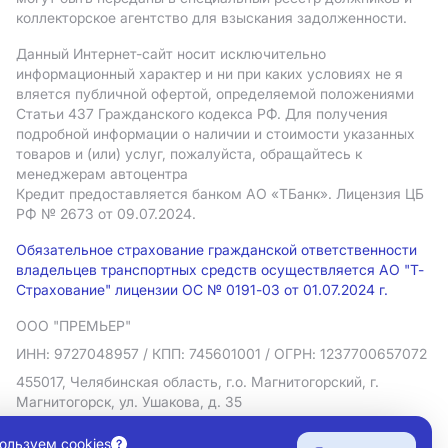
коллекторское агентство для взыскания задолженности.
Данный Интернет-сайт носит исключительно
информационный характер и ни при каких условиях не я
вляется публичной офертой, определяемой положениями
Статьи 437 Гражданского кодекса РФ. Для получения
подробной информации о наличии и стоимости указанных
товаров и (или) услуг, пожалуйста, обращайтесь к
менеджерам автоцентра
Кредит предоставляется банком АO «ТБанк».
Лицензия ЦБ
РФ № 2673 от 09.07.2024.
Обязательное страхование гражданской ответственности
владельцев транспортных средств осуществляется АО "Т-
Страхование" лицензии ОС № 0191-03 от 01.07.2024 г.
ООО "ПРЕМЬЕР"
ИНН: 9727048957
/ КПП: 745601001
/ ОГРН: 1237700657072
455017, Челябинская область, г.о. Магнитогорский, г.
Магнитогорск, ул. Ушакова, д. 35
Политика в отношении обработки персональных данных
ользуем cookies