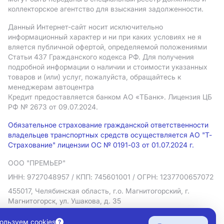
коллекторское агентство для взыскания задолженности.
Данный Интернет-сайт носит исключительно
информационный характер и ни при каких условиях не я
вляется публичной офертой, определяемой положениями
Статьи 437 Гражданского кодекса РФ. Для получения
подробной информации о наличии и стоимости указанных
товаров и (или) услуг, пожалуйста, обращайтесь к
менеджерам автоцентра
Кредит предоставляется банком АO «ТБанк».
Лицензия ЦБ
РФ № 2673 от 09.07.2024.
Обязательное страхование гражданской ответственности
владельцев транспортных средств осуществляется АО "Т-
Страхование" лицензии ОС № 0191-03 от 01.07.2024 г.
ООО "ПРЕМЬЕР"
ИНН: 9727048957
/ КПП: 745601001
/ ОГРН: 1237700657072
455017, Челябинская область, г.о. Магнитогорский, г.
Магнитогорск, ул. Ушакова, д. 35
Политика в отношении обработки персональных данных
ользуем cookies