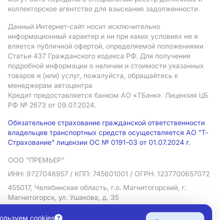
коллекторское агентство для взыскания задолженности.
Данный Интернет-сайт носит исключительно
информационный характер и ни при каких условиях не я
вляется публичной офертой, определяемой положениями
Статьи 437 Гражданского кодекса РФ. Для получения
подробной информации о наличии и стоимости указанных
товаров и (или) услуг, пожалуйста, обращайтесь к
менеджерам автоцентра
Кредит предоставляется банком АO «ТБанк».
Лицензия ЦБ
РФ № 2673 от 09.07.2024.
Обязательное страхование гражданской ответственности
владельцев транспортных средств осуществляется АО "Т-
Страхование" лицензии ОС № 0191-03 от 01.07.2024 г.
ООО "ПРЕМЬЕР"
ИНН: 9727048957
/ КПП: 745601001
/ ОГРН: 1237700657072
455017, Челябинская область, г.о. Магнитогорский, г.
Магнитогорск, ул. Ушакова, д. 35
Политика в отношении обработки персональных данных
ользуем cookies