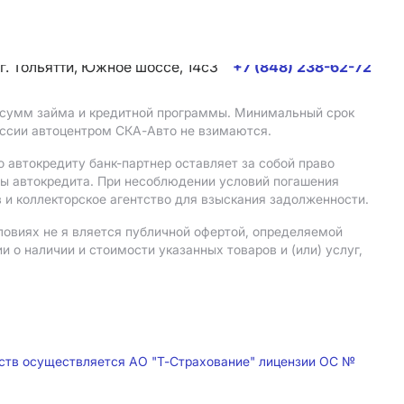
г. Тольятти, Южное шоссе, 14с3
+7 (848) 238-62-72
, сумм займа и кредитной программы. Минимальный срок
иссии автоцентром СКА-Авто не взимаются.
 автокредиту банк-партнер оставляет за собой право
мы автокредита. При несоблюдении условий погашения
 и коллекторское агентство для взыскания задолженности.
ловиях не я вляется публичной офертой, определяемой
о наличии и стоимости указанных товаров и (или) услуг,
дств осуществляется АО "Т-Страхование" лицензии ОС №