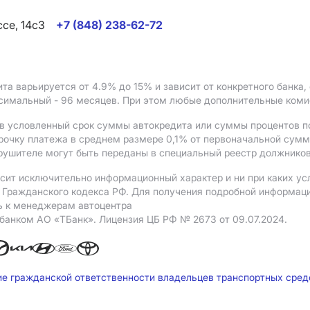
ссе, 14с3
+7 (848) 238-62-72
ита варьируется от 4.9%
до 15%
и зависит от конкретного банка
ксимальный - 96 месяцев. При этом любые дополнительные ком
в условленный срок суммы автокредита или суммы процентов по
рочку платежа в среднем размере 0,1% от первоначальной сум
рушителе могут быть переданы в специальный реестр должников
сит исключительно информационный характер и ни при каких ус
Гражданского кодекса РФ. Для получения подробной информации 
ь к менеджерам автоцентра
 банком АO «ТБанк».
Лицензия ЦБ РФ № 2673 от 09.07.2024.
ие гражданской ответственности владельцев транспортных сре