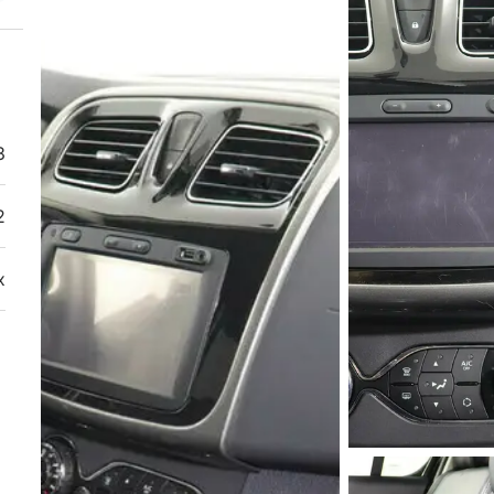
3
2
х