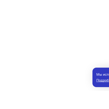
Мы исп
Подроб