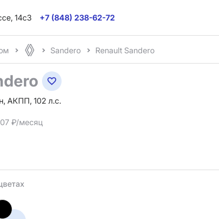
ссе, 14с3
+7 (848) 238-62-72
ом
Sandero
Renault Sandero
ndero
н, АКПП, 102 л.с.
807 ₽/месяц
цветах