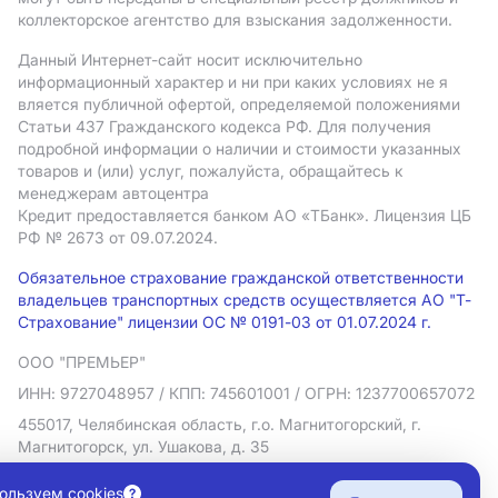
коллекторское агентство для взыскания задолженности.
Данный Интернет-сайт носит исключительно
информационный характер и ни при каких условиях не я
вляется публичной офертой, определяемой положениями
Статьи 437 Гражданского кодекса РФ. Для получения
подробной информации о наличии и стоимости указанных
товаров и (или) услуг, пожалуйста, обращайтесь к
менеджерам автоцентра
Кредит предоставляется банком АO «ТБанк».
Лицензия ЦБ
РФ № 2673 от 09.07.2024.
Обязательное страхование гражданской ответственности
владельцев транспортных средств осуществляется АО "Т-
Страхование" лицензии ОС № 0191-03 от 01.07.2024 г.
ООО "ПРЕМЬЕР"
ИНН: 9727048957
/ КПП: 745601001
/ ОГРН: 1237700657072
455017, Челябинская область, г.о. Магнитогорский, г.
Магнитогорск, ул. Ушакова, д. 35
Политика в отношении обработки персональных данных
ользуем cookies