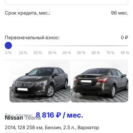
Срок кредита, мес.:
96 мес.
Первоначальный взнос:
0 ₽
0 %
10 %
20 %
30 %
40 %
50 %
60 %
70 %
80 %
8 816 ₽ / мес.
Ваш платеж:
Nissan
Teana
2014,
128 258 км,
Бензин,
2.5 л.,
Вариатор