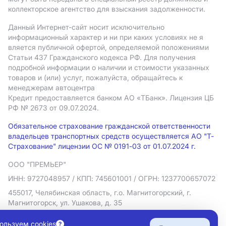
коллекторское агентство для взыскания задолженности.
Данный Интернет-сайт носит исключительно
информационный характер и ни при каких условиях не я
вляется публичной офертой, определяемой положениями
Статьи 437 Гражданского кодекса РФ. Для получения
подробной информации о наличии и стоимости указанных
товаров и (или) услуг, пожалуйста, обращайтесь к
менеджерам автоцентра
Кредит предоставляется банком АO «ТБанк».
Лицензия ЦБ
РФ № 2673 от 09.07.2024.
Обязательное страхование гражданской ответственности
владельцев транспортных средств осуществляется АО "Т-
Страхование" лицензии ОС № 0191-03 от 01.07.2024 г.
ООО "ПРЕМЬЕР"
ИНН: 9727048957
/ КПП: 745601001
/ ОГРН: 1237700657072
455017, Челябинская область, г.о. Магнитогорский, г.
Магнитогорск, ул. Ушакова, д. 35
Политика в отношении обработки персональных данных
ользуем cookies