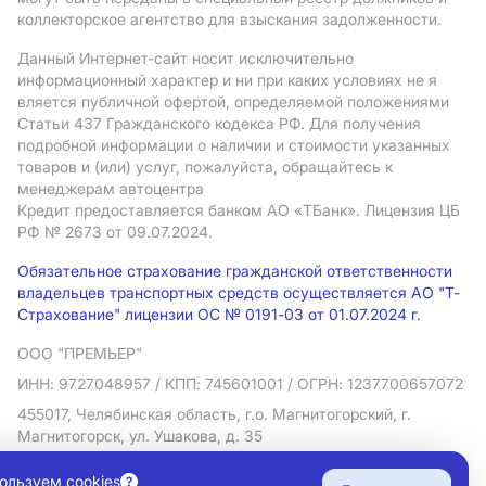
коллекторское агентство для взыскания задолженности.
Данный Интернет-сайт носит исключительно
информационный характер и ни при каких условиях не я
вляется публичной офертой, определяемой положениями
Статьи 437 Гражданского кодекса РФ. Для получения
подробной информации о наличии и стоимости указанных
товаров и (или) услуг, пожалуйста, обращайтесь к
менеджерам автоцентра
Кредит предоставляется банком АO «ТБанк».
Лицензия ЦБ
РФ № 2673 от 09.07.2024.
Обязательное страхование гражданской ответственности
владельцев транспортных средств осуществляется АО "Т-
Страхование" лицензии ОС № 0191-03 от 01.07.2024 г.
ООО "ПРЕМЬЕР"
ИНН: 9727048957
/ КПП: 745601001
/ ОГРН: 1237700657072
455017, Челябинская область, г.о. Магнитогорский, г.
Магнитогорск, ул. Ушакова, д. 35
Политика в отношении обработки персональных данных
ользуем cookies