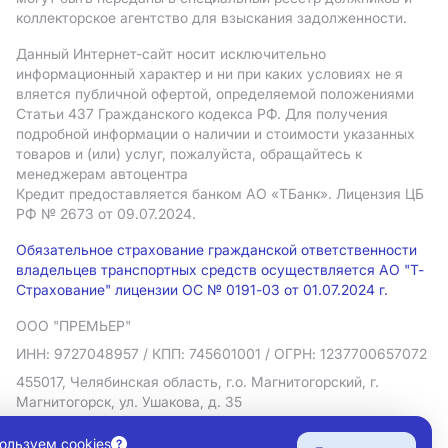
коллекторское агентство для взыскания задолженности.
Данный Интернет-сайт носит исключительно
информационный характер и ни при каких условиях не я
вляется публичной офертой, определяемой положениями
Статьи 437 Гражданского кодекса РФ. Для получения
подробной информации о наличии и стоимости указанных
товаров и (или) услуг, пожалуйста, обращайтесь к
менеджерам автоцентра
Кредит предоставляется банком АO «ТБанк».
Лицензия ЦБ
РФ № 2673 от 09.07.2024.
Обязательное страхование гражданской ответственности
владельцев транспортных средств осуществляется АО "Т-
Страхование" лицензии ОС № 0191-03 от 01.07.2024 г.
ООО "ПРЕМЬЕР"
ИНН: 9727048957
/ КПП: 745601001
/ ОГРН: 1237700657072
455017, Челябинская область, г.о. Магнитогорский, г.
Магнитогорск, ул. Ушакова, д. 35
Политика в отношении обработки персональных данных
ользуем cookies