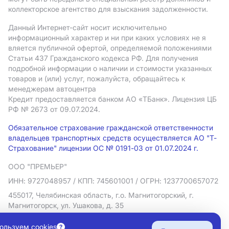
коллекторское агентство для взыскания задолженности.
Данный Интернет-сайт носит исключительно
информационный характер и ни при каких условиях не я
вляется публичной офертой, определяемой положениями
Статьи 437 Гражданского кодекса РФ. Для получения
подробной информации о наличии и стоимости указанных
товаров и (или) услуг, пожалуйста, обращайтесь к
менеджерам автоцентра
Кредит предоставляется банком АO «ТБанк».
Лицензия ЦБ
РФ № 2673 от 09.07.2024.
Обязательное страхование гражданской ответственности
владельцев транспортных средств осуществляется АО "Т-
Страхование" лицензии ОС № 0191-03 от 01.07.2024 г.
ООО "ПРЕМЬЕР"
ИНН: 9727048957
/ КПП: 745601001
/ ОГРН: 1237700657072
455017, Челябинская область, г.о. Магнитогорский, г.
Магнитогорск, ул. Ушакова, д. 35
Политика в отношении обработки персональных данных
ользуем cookies