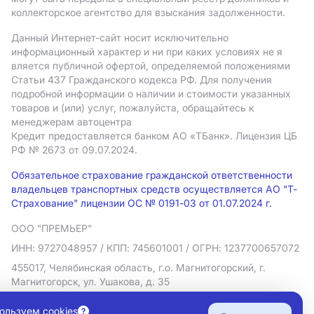
коллекторское агентство для взыскания задолженности.
Данный Интернет-сайт носит исключительно
информационный характер и ни при каких условиях не я
вляется публичной офертой, определяемой положениями
Статьи 437 Гражданского кодекса РФ. Для получения
подробной информации о наличии и стоимости указанных
товаров и (или) услуг, пожалуйста, обращайтесь к
менеджерам автоцентра
Кредит предоставляется банком АO «ТБанк».
Лицензия ЦБ
РФ № 2673 от 09.07.2024.
Обязательное страхование гражданской ответственности
владельцев транспортных средств осуществляется АО "Т-
Страхование" лицензии ОС № 0191-03 от 01.07.2024 г.
ООО "ПРЕМЬЕР"
ИНН: 9727048957
/ КПП: 745601001
/ ОГРН: 1237700657072
455017, Челябинская область, г.о. Магнитогорский, г.
Магнитогорск, ул. Ушакова, д. 35
Политика в отношении обработки персональных данных
ользуем cookies