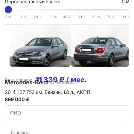
Первоначальный взнос:
0 ₽
0 %
10 %
20 %
30 %
40 %
50 %
60 %
70 %
80 %
11 339 ₽ / мес.
Ваш платеж:
Mercedes-Benz
C-Класс
2014,
127 753 км,
Бензин,
1.8 л.,
АКПП
899 000 ₽