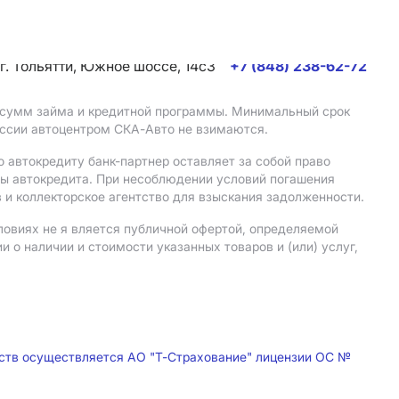
г. Тольятти, Южное шоссе, 14с3
+7 (848) 238-62-72
, сумм займа и кредитной программы. Минимальный срок
иссии автоцентром СКА-Авто не взимаются.
 автокредиту банк-партнер оставляет за собой право
мы автокредита. При несоблюдении условий погашения
 и коллекторское агентство для взыскания задолженности.
ловиях не я вляется публичной офертой, определяемой
о наличии и стоимости указанных товаров и (или) услуг,
дств осуществляется АО "Т-Страхование" лицензии ОС №