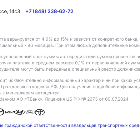
ссе, 14с3
+7 (848) 238-62-72
ита варьируется от 4.9%
до 15%
и зависит от конкретного банка
ксимальный - 96 месяцев. При этом любые дополнительные ком
в условленный срок суммы автокредита или суммы процентов по
рочку платежа в среднем размере 0,1% от первоначальной сум
рушителе могут быть переданы в специальный реестр должников
сит исключительно информационный характер и ни при каких ус
Гражданского кодекса РФ. Для получения подробной информации 
ь к менеджерам автоцентра
 банком АO «ТБанк».
Лицензия ЦБ РФ № 2673 от 09.07.2024.
ие гражданской ответственности владельцев транспортных сре