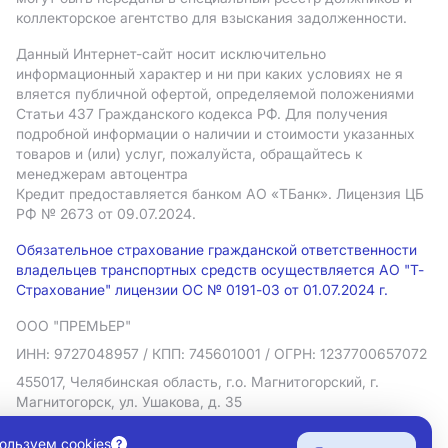
коллекторское агентство для взыскания задолженности.
Данный Интернет-сайт носит исключительно
информационный характер и ни при каких условиях не я
вляется публичной офертой, определяемой положениями
Статьи 437 Гражданского кодекса РФ. Для получения
подробной информации о наличии и стоимости указанных
товаров и (или) услуг, пожалуйста, обращайтесь к
менеджерам автоцентра
Кредит предоставляется банком АO «ТБанк».
Лицензия ЦБ
РФ № 2673 от 09.07.2024.
Обязательное страхование гражданской ответственности
владельцев транспортных средств осуществляется АО "Т-
Страхование" лицензии ОС № 0191-03 от 01.07.2024 г.
ООО "ПРЕМЬЕР"
ИНН: 9727048957
/ КПП: 745601001
/ ОГРН: 1237700657072
455017, Челябинская область, г.о. Магнитогорский, г.
Магнитогорск, ул. Ушакова, д. 35
Политика в отношении обработки персональных данных
ользуем cookies