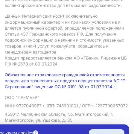
коллекторское агентство для взыскания задолженности.
Данный Интернет-сайт носит исключительно
информационный характер и ни при каких условиях не я
вляется публичной офертой, определяемой положениями
Статьи 437 Гражданского кодекса РФ. Для получения
подробной информации о наличии и стоимости указанных
товаров и (или) услуг, пожалуйста, обращайтесь к
менеджерам автоцентра
Кредит предоставляется банком АO «ТБанк».
Лицензия ЦБ
РФ № 2673 от 09.07.2024.
Обязательное страхование гражданской ответственности
владельцев транспортных средств осуществляется АО "Т-
Страхование" лицензии ОС № 0191-03 от 01.07.2024 г.
ООО "ПРЕМЬЕР"
ИНН: 9727048957
/ КПП: 745601001
/ ОГРН: 1237700657072
455017, Челябинская область, г.о. Магнитогорский, г.
Магнитогорск, ул. Ушакова, д. 35
Политика в отношении обработки персональных данных
ользуем cookies