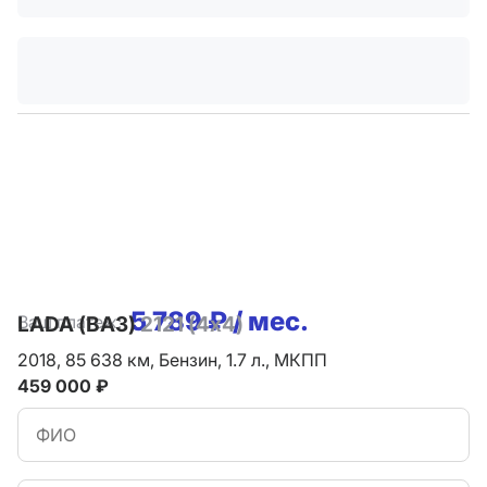
5 789 ₽ / мес.
Ваш платеж:
LADA (ВАЗ)
2121 (4x4)
2018,
85 638 км,
Бензин,
1.7 л.,
МКПП
459 000 ₽