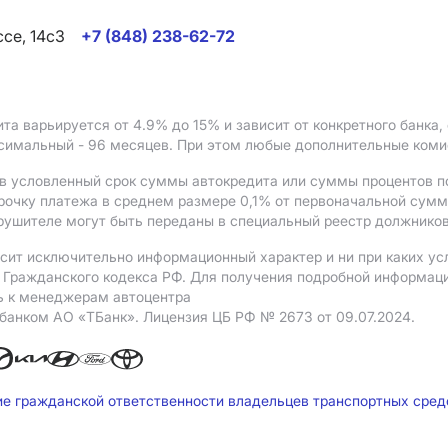
ссе, 14с3
+7 (848) 238-62-72
ита варьируется от 4.9%
до 15%
и зависит от конкретного банка
ксимальный - 96 месяцев. При этом любые дополнительные ком
в условленный срок суммы автокредита или суммы процентов по
рочку платежа в среднем размере 0,1% от первоначальной сум
рушителе могут быть переданы в специальный реестр должников
сит исключительно информационный характер и ни при каких ус
Гражданского кодекса РФ. Для получения подробной информации 
ь к менеджерам автоцентра
 банком АO «ТБанк».
Лицензия ЦБ РФ № 2673 от 09.07.2024.
ие гражданской ответственности владельцев транспортных сре