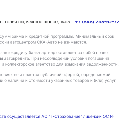
г. Тольятти, Южное шоссе, 14с3
+7 (848) 238-62-72
, сумм займа и кредитной программы. Минимальный срок
иссии автоцентром СКА-Авто не взимаются.
 автокредиту банк-партнер оставляет за собой право
мы автокредита. При несоблюдении условий погашения
 и коллекторское агентство для взыскания задолженности.
ловиях не я вляется публичной офертой, определяемой
о наличии и стоимости указанных товаров и (или) услуг,
дств осуществляется АО "Т-Страхование" лицензии ОС №