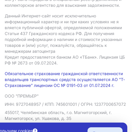
коллекторское агентство для взыскания задолженности.
Данный Интернет-сайт носит исключительно
информационный характер и ни при каких условиях не я
вляется публичной офертой, определяемой положениями
Статьи 437 Гражданского кодекса РФ. Для получения
подробной информации о наличии и стоимости указанных
товаров и (или) услуг, пожалуйста, обращайтесь к
менеджерам автоцентра
Кредит предоставляется банком АO «ТБанк».
Лицензия ЦБ
РФ № 2673 от 09.07.2024.
Обязательное страхование гражданской ответственности
владельцев транспортных средств осуществляется АО "Т-
Страхование" лицензии ОС № 0191-03 от 01.07.2024 г.
ООО "ПРЕМЬЕР"
ИНН: 9727048957
/ КПП: 745601001
/ ОГРН: 1237700657072
455017, Челябинская область, г.о. Магнитогорский, г.
Магнитогорск, ул. Ушакова, д. 35
Политика в отношении обработки персональных данных
ользуем cookies