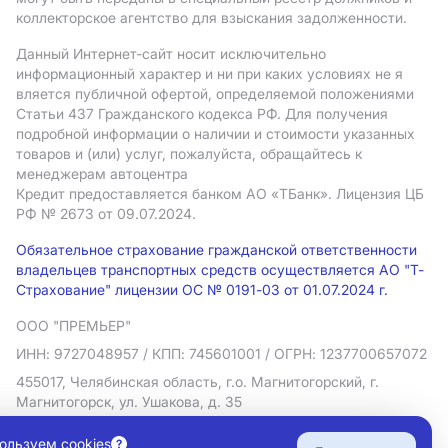
коллекторское агентство для взыскания задолженности.
Данный Интернет-сайт носит исключительно
информационный характер и ни при каких условиях не я
вляется публичной офертой, определяемой положениями
Статьи 437 Гражданского кодекса РФ. Для получения
подробной информации о наличии и стоимости указанных
товаров и (или) услуг, пожалуйста, обращайтесь к
менеджерам автоцентра
Кредит предоставляется банком АO «ТБанк».
Лицензия ЦБ
РФ № 2673 от 09.07.2024.
Обязательное страхование гражданской ответственности
владельцев транспортных средств осуществляется АО "Т-
Страхование" лицензии ОС № 0191-03 от 01.07.2024 г.
ООО "ПРЕМЬЕР"
ИНН: 9727048957
/ КПП: 745601001
/ ОГРН: 1237700657072
455017, Челябинская область, г.о. Магнитогорский, г.
Магнитогорск, ул. Ушакова, д. 35
Политика в отношении обработки персональных данных
ользуем cookies