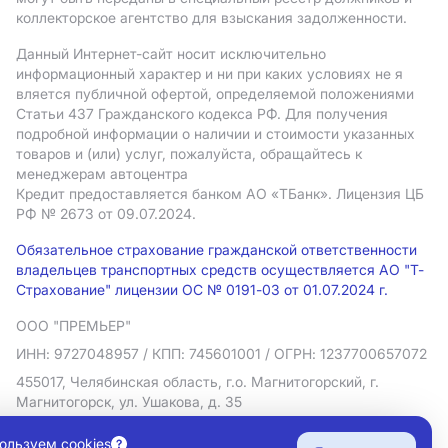
коллекторское агентство для взыскания задолженности.
Данный Интернет-сайт носит исключительно
информационный характер и ни при каких условиях не я
вляется публичной офертой, определяемой положениями
Статьи 437 Гражданского кодекса РФ. Для получения
подробной информации о наличии и стоимости указанных
товаров и (или) услуг, пожалуйста, обращайтесь к
менеджерам автоцентра
Кредит предоставляется банком АO «ТБанк».
Лицензия ЦБ
РФ № 2673 от 09.07.2024.
Обязательное страхование гражданской ответственности
владельцев транспортных средств осуществляется АО "Т-
Страхование" лицензии ОС № 0191-03 от 01.07.2024 г.
ООО "ПРЕМЬЕР"
ИНН: 9727048957
/ КПП: 745601001
/ ОГРН: 1237700657072
455017, Челябинская область, г.о. Магнитогорский, г.
Магнитогорск, ул. Ушакова, д. 35
Политика в отношении обработки персональных данных
ользуем cookies