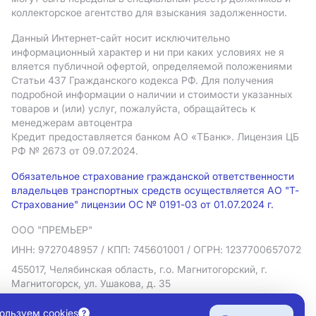
коллекторское агентство для взыскания задолженности.
Данный Интернет-сайт носит исключительно
информационный характер и ни при каких условиях не я
вляется публичной офертой, определяемой положениями
Статьи 437 Гражданского кодекса РФ. Для получения
подробной информации о наличии и стоимости указанных
товаров и (или) услуг, пожалуйста, обращайтесь к
менеджерам автоцентра
Кредит предоставляется банком АO «ТБанк».
Лицензия ЦБ
РФ № 2673 от 09.07.2024.
Обязательное страхование гражданской ответственности
владельцев транспортных средств осуществляется АО "Т-
Страхование" лицензии ОС № 0191-03 от 01.07.2024 г.
ООО "ПРЕМЬЕР"
ИНН: 9727048957
/ КПП: 745601001
/ ОГРН: 1237700657072
455017, Челябинская область, г.о. Магнитогорский, г.
Магнитогорск, ул. Ушакова, д. 35
Политика в отношении обработки персональных данных
ользуем cookies