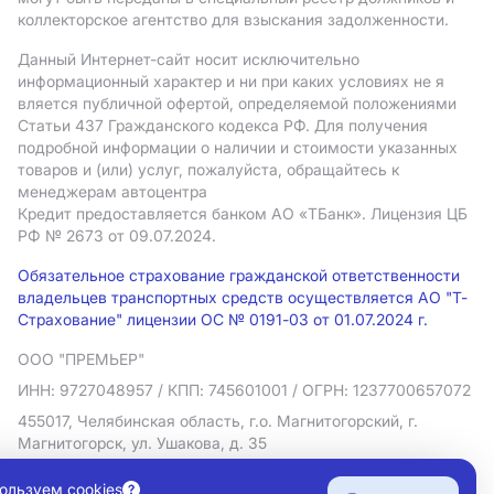
коллекторское агентство для взыскания задолженности.
Данный Интернет-сайт носит исключительно
информационный характер и ни при каких условиях не я
вляется публичной офертой, определяемой положениями
Статьи 437 Гражданского кодекса РФ. Для получения
подробной информации о наличии и стоимости указанных
товаров и (или) услуг, пожалуйста, обращайтесь к
менеджерам автоцентра
Кредит предоставляется банком АO «ТБанк».
Лицензия ЦБ
РФ № 2673 от 09.07.2024.
Обязательное страхование гражданской ответственности
владельцев транспортных средств осуществляется АО "Т-
Страхование" лицензии ОС № 0191-03 от 01.07.2024 г.
ООО "ПРЕМЬЕР"
ИНН: 9727048957
/ КПП: 745601001
/ ОГРН: 1237700657072
455017, Челябинская область, г.о. Магнитогорский, г.
Магнитогорск, ул. Ушакова, д. 35
Политика в отношении обработки персональных данных
ользуем cookies