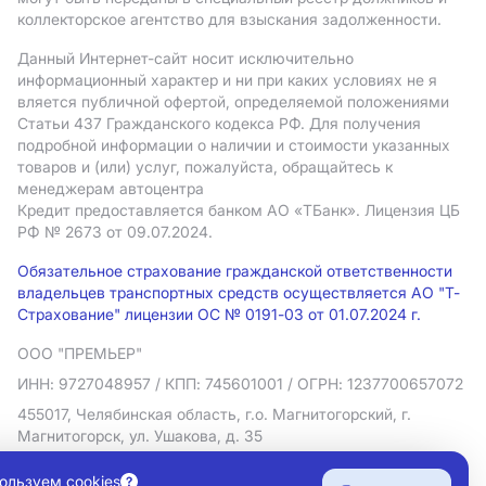
коллекторское агентство для взыскания задолженности.
Данный Интернет-сайт носит исключительно
информационный характер и ни при каких условиях не я
вляется публичной офертой, определяемой положениями
Статьи 437 Гражданского кодекса РФ. Для получения
подробной информации о наличии и стоимости указанных
товаров и (или) услуг, пожалуйста, обращайтесь к
менеджерам автоцентра
Кредит предоставляется банком АO «ТБанк».
Лицензия ЦБ
РФ № 2673 от 09.07.2024.
Обязательное страхование гражданской ответственности
владельцев транспортных средств осуществляется АО "Т-
Страхование" лицензии ОС № 0191-03 от 01.07.2024 г.
ООО "ПРЕМЬЕР"
ИНН: 9727048957
/ КПП: 745601001
/ ОГРН: 1237700657072
455017, Челябинская область, г.о. Магнитогорский, г.
Магнитогорск, ул. Ушакова, д. 35
Политика в отношении обработки персональных данных
ользуем cookies