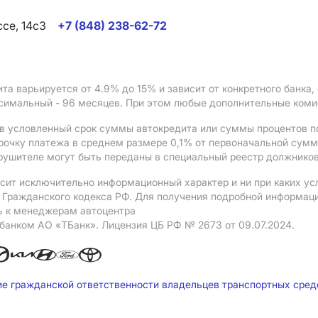
ссе, 14с3
+7 (848) 238-62-72
ита варьируется от 4.9%
до 15%
и зависит от конкретного банка
ксимальный - 96 месяцев. При этом любые дополнительные ком
в условленный срок суммы автокредита или суммы процентов по
рочку платежа в среднем размере 0,1% от первоначальной сум
рушителе могут быть переданы в специальный реестр должников
сит исключительно информационный характер и ни при каких ус
Гражданского кодекса РФ. Для получения подробной информации 
ь к менеджерам автоцентра
 банком АO «ТБанк».
Лицензия ЦБ РФ № 2673 от 09.07.2024.
ие гражданской ответственности владельцев транспортных сре