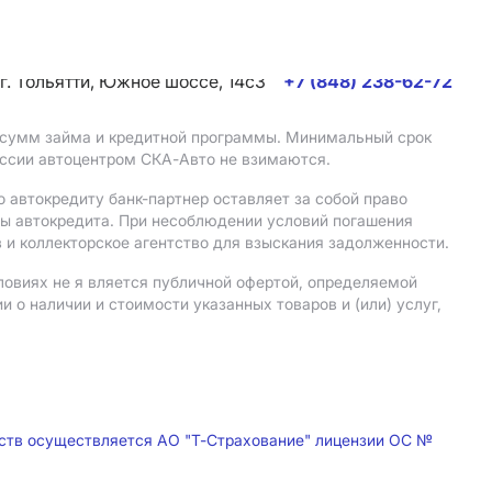
г. Тольятти, Южное шоссе, 14с3
+7 (848) 238-62-72
, сумм займа и кредитной программы. Минимальный срок
иссии автоцентром СКА-Авто не взимаются.
 автокредиту банк-партнер оставляет за собой право
мы автокредита. При несоблюдении условий погашения
 и коллекторское агентство для взыскания задолженности.
ловиях не я вляется публичной офертой, определяемой
о наличии и стоимости указанных товаров и (или) услуг,
дств осуществляется АО "Т-Страхование" лицензии ОС №