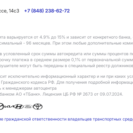
ссе, 14с3
+7 (848) 238-62-72
ита варьируется от 4.9%
до 15%
и зависит от конкретного банка
ксимальный - 96 месяцев. При этом любые дополнительные ком
в условленный срок суммы автокредита или суммы процентов по
рочку платежа в среднем размере 0,1% от первоначальной сум
рушителе могут быть переданы в специальный реестр должников
сит исключительно информационный характер и ни при каких ус
Гражданского кодекса РФ. Для получения подробной информации 
ь к менеджерам автоцентра
 банком АO «ТБанк».
Лицензия ЦБ РФ № 2673 от 09.07.2024.
ие гражданской ответственности владельцев транспортных сре