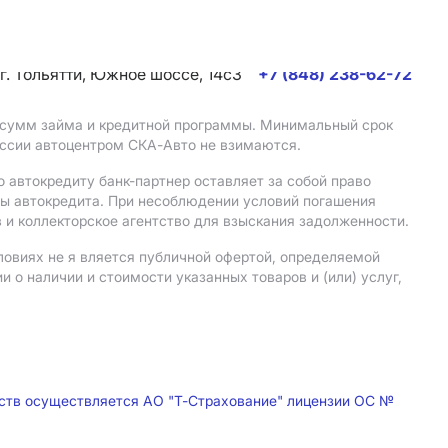
г. Тольятти, Южное шоссе, 14с3
+7 (848) 238-62-72
, сумм займа и кредитной программы. Минимальный срок
иссии автоцентром СКА-Авто не взимаются.
 автокредиту банк-партнер оставляет за собой право
мы автокредита. При несоблюдении условий погашения
 и коллекторское агентство для взыскания задолженности.
ловиях не я вляется публичной офертой, определяемой
о наличии и стоимости указанных товаров и (или) услуг,
дств осуществляется АО "Т-Страхование" лицензии ОС №