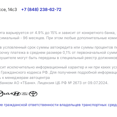
ссе, 14с3
+7 (848) 238-62-72
ита варьируется от 4.9%
до 15%
и зависит от конкретного банка
ксимальный - 96 месяцев. При этом любые дополнительные ком
в условленный срок суммы автокредита или суммы процентов по
рочку платежа в среднем размере 0,1% от первоначальной сум
рушителе могут быть переданы в специальный реестр должников
сит исключительно информационный характер и ни при каких ус
Гражданского кодекса РФ. Для получения подробной информации 
ь к менеджерам автоцентра
 банком АO «ТБанк».
Лицензия ЦБ РФ № 2673 от 09.07.2024.
ие гражданской ответственности владельцев транспортных сре