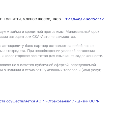
г. Тольятти, Южное шоссе, 14с3
+7 (848) 238-62-72
, сумм займа и кредитной программы. Минимальный срок
иссии автоцентром СКА-Авто не взимаются.
 автокредиту банк-партнер оставляет за собой право
мы автокредита. При несоблюдении условий погашения
 и коллекторское агентство для взыскания задолженности.
ловиях не я вляется публичной офертой, определяемой
о наличии и стоимости указанных товаров и (или) услуг,
дств осуществляется АО "Т-Страхование" лицензии ОС №