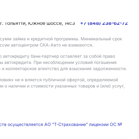
г. Тольятти, Южное шоссе, 14с3
+7 (848) 238-62-72
, сумм займа и кредитной программы. Минимальный срок
иссии автоцентром СКА-Авто не взимаются.
 автокредиту банк-партнер оставляет за собой право
мы автокредита. При несоблюдении условий погашения
 и коллекторское агентство для взыскания задолженности.
ловиях не я вляется публичной офертой, определяемой
о наличии и стоимости указанных товаров и (или) услуг,
дств осуществляется АО "Т-Страхование" лицензии ОС №