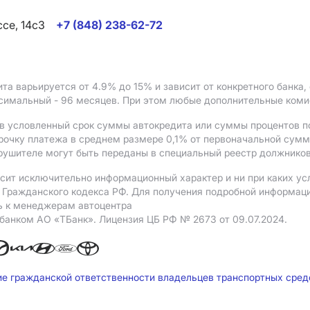
ссе, 14с3
+7 (848) 238-62-72
ита варьируется от 4.9%
до 15%
и зависит от конкретного банка
ксимальный - 96 месяцев. При этом любые дополнительные ком
в условленный срок суммы автокредита или суммы процентов по
рочку платежа в среднем размере 0,1% от первоначальной сум
рушителе могут быть переданы в специальный реестр должников
сит исключительно информационный характер и ни при каких ус
Гражданского кодекса РФ. Для получения подробной информации 
ь к менеджерам автоцентра
 банком АO «ТБанк».
Лицензия ЦБ РФ № 2673 от 09.07.2024.
ие гражданской ответственности владельцев транспортных сре