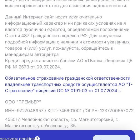
коллекторское агентство для взыскания задолженности.
Данный Интернет-сайт носит исключительно
информационный характер и ни при каких условиях не я
вляется публичной офертой, определяемой положениями
Статьи 437 Гражданского кодекса РФ. Для получения
подробной информации о наличии и стоимости указанных
товаров и (или) услуг, пожалуйста, обращайтесь к
менеджерам автоцентра
Кредит предоставляется банком АO «ТБанк».
Лицензия ЦБ
РФ № 2673 от 09.07.2024.
Обязательное страхование гражданской ответственности
владельцев транспортных средств осуществляется АО "Т-
Страхование" лицензии ОС № 0191-03 от 01.07.2024 г.
ООО "ПРЕМЬЕР"
ИНН: 9727048957
/ КПП: 745601001
/ ОГРН: 1237700657072
455017, Челябинская область, г.о. Магнитогорский, г.
Магнитогорск, ул. Ушакова, д. 35
Политика в отношении обработки персональных данных
ользуем cookies