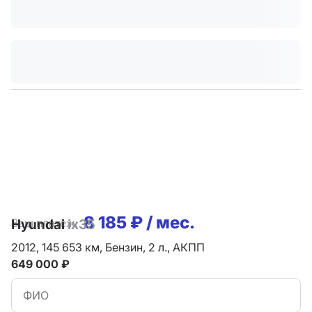
8 185 ₽ / мес.
Ваш платеж:
Hyundai
ix35
2012,
145 653 км,
Бензин,
2 л.,
АКПП
649 000 ₽