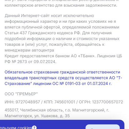
коллекторское агентство для взыскания задолженности.
Данный Интернет-сайт носит исключительно
информационный характер и ни при каких условиях не я
вляется публичной офертой, определяемой положениями
Статьи 437 Гражданского кодекса РФ. Для получения
подробной информации о наличии и стоимости указанных
товаров и (или) услуг, пожалуйста, обращайтесь к
менеджерам автоцентра
Кредит предоставляется банком АO «ТБанк».
Лицензия ЦБ
РФ № 2673 от 09.07.2024.
Обязательное страхование гражданской ответственности
владельцев транспортных средств осуществляется АО "Т-
Страхование" лицензии ОС № 0191-03 от 01.07.2024 г.
ООО "ПРЕМЬЕР"
ИНН: 9727048957
/ КПП: 745601001
/ ОГРН: 1237700657072
455017, Челябинская область, г.о. Магнитогорский, г.
Магнитогорск, ул. Ушакова, д. 35
Политика в отношении обработки персональных данных
ользуем cookies