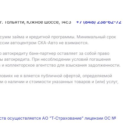
г. Тольятти, Южное шоссе, 14с3
+7 (848) 238-62-72
, сумм займа и кредитной программы. Минимальный срок
иссии автоцентром СКА-Авто не взимаются.
 автокредиту банк-партнер оставляет за собой право
мы автокредита. При несоблюдении условий погашения
 и коллекторское агентство для взыскания задолженности.
ловиях не я вляется публичной офертой, определяемой
о наличии и стоимости указанных товаров и (или) услуг,
дств осуществляется АО "Т-Страхование" лицензии ОС №