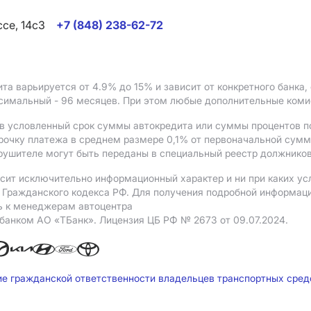
ссе, 14с3
+7 (848) 238-62-72
ита варьируется от 4.9%
до 15%
и зависит от конкретного банка
ксимальный - 96 месяцев. При этом любые дополнительные ком
в условленный срок суммы автокредита или суммы процентов по
рочку платежа в среднем размере 0,1% от первоначальной сум
рушителе могут быть переданы в специальный реестр должников
сит исключительно информационный характер и ни при каких ус
Гражданского кодекса РФ. Для получения подробной информации 
ь к менеджерам автоцентра
 банком АO «ТБанк».
Лицензия ЦБ РФ № 2673 от 09.07.2024.
ие гражданской ответственности владельцев транспортных сре