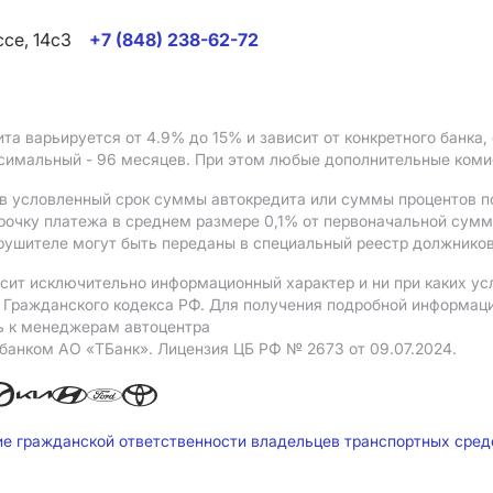
ссе, 14с3
+7 (848) 238-62-72
ита варьируется от 4.9%
до 15%
и зависит от конкретного банка
ксимальный - 96 месяцев. При этом любые дополнительные ком
в условленный срок суммы автокредита или суммы процентов по
рочку платежа в среднем размере 0,1% от первоначальной сум
рушителе могут быть переданы в специальный реестр должников
сит исключительно информационный характер и ни при каких ус
Гражданского кодекса РФ. Для получения подробной информации 
ь к менеджерам автоцентра
 банком АO «ТБанк».
Лицензия ЦБ РФ № 2673 от 09.07.2024.
ие гражданской ответственности владельцев транспортных сре