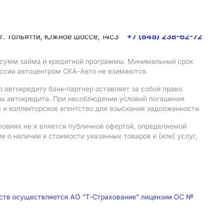
г. Тольятти, Южное шоссе, 14с3
+7 (848) 238-62-72
, сумм займа и кредитной программы. Минимальный срок
иссии автоцентром СКА-Авто не взимаются.
 автокредиту банк-партнер оставляет за собой право
мы автокредита. При несоблюдении условий погашения
 и коллекторское агентство для взыскания задолженности.
ловиях не я вляется публичной офертой, определяемой
о наличии и стоимости указанных товаров и (или) услуг,
дств осуществляется АО "Т-Страхование" лицензии ОС №