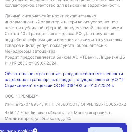
коллекторское агентство для взыскания задолженности.
Данный Интернет-сайт носит исключительно
информационный характер и ни при каких условиях не я
вляется публичной офертой, определяемой положениями
Статьи 437 Гражданского кодекса РФ. Для получения
подробной информации о наличии и стоимости указанных
товаров и (или) услуг, пожалуйста, обращайтесь к
менеджерам автоцентра
Кредит предоставляется банком АO «ТБанк».
Лицензия ЦБ
РФ № 2673 от 09.07.2024.
Обязательное страхование гражданской ответственности
владельцев транспортных средств осуществляется АО "Т-
Страхование" лицензии ОС № 0191-03 от 01.07.2024 г.
ООО "ПРЕМЬЕР"
ИНН: 9727048957
/ КПП: 745601001
/ ОГРН: 1237700657072
455017, Челябинская область, г.о. Магнитогорский, г.
Магнитогорск, ул. Ушакова, д. 35
Политика в отношении обработки персональных данных
ользуем cookies