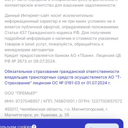
коллекторское агентство для взыскания задолженности.
Данный Интернет-сайт носит исключительно
информационный характер и ни при каких условиях не я
вляется публичной офертой, определяемой положениями
Статьи 437 Гражданского кодекса РФ. Для получения
подробной информации о наличии и стоимости указанных
товаров и (или) услуг, пожалуйста, обращайтесь к
менеджерам автоцентра
Кредит предоставляется банком АO «ТБанк».
Лицензия ЦБ
РФ № 2673 от 09.07.2024.
Обязательное страхование гражданской ответственности
владельцев транспортных средств осуществляется АО "Т-
Страхование" лицензии ОС № 0191-03 от 01.07.2024 г.
ООО "ПРЕМЬЕР"
ИНН: 9727048957
/ КПП: 745601001
/ ОГРН: 1237700657072
455017, Челябинская область, г.о. Магнитогорский, г.
Магнитогорск, ул. Ушакова, д. 35
Политика в отношении обработки персональных данных
ользуем cookies