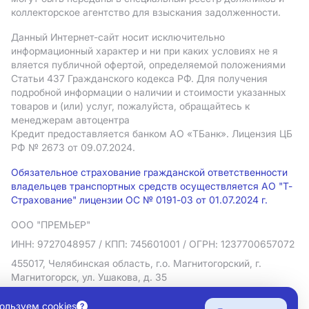
коллекторское агентство для взыскания задолженности.
Данный Интернет-сайт носит исключительно
информационный характер и ни при каких условиях не я
вляется публичной офертой, определяемой положениями
Статьи 437 Гражданского кодекса РФ. Для получения
подробной информации о наличии и стоимости указанных
товаров и (или) услуг, пожалуйста, обращайтесь к
менеджерам автоцентра
Кредит предоставляется банком АO «ТБанк».
Лицензия ЦБ
РФ № 2673 от 09.07.2024.
Обязательное страхование гражданской ответственности
владельцев транспортных средств осуществляется АО "Т-
Страхование" лицензии ОС № 0191-03 от 01.07.2024 г.
ООО "ПРЕМЬЕР"
ИНН: 9727048957
/ КПП: 745601001
/ ОГРН: 1237700657072
455017, Челябинская область, г.о. Магнитогорский, г.
Магнитогорск, ул. Ушакова, д. 35
Политика в отношении обработки персональных данных
ользуем cookies